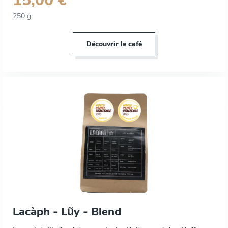
15,00 €
250 g
Découvrir le café
Lacàph - Lũy - Blend