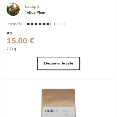
Lacàph
Tobby Phan
Intensität
Ab
15,00 €
250 g
Découvrir le café